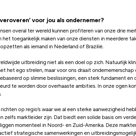
dveroveren’ voor jou als ondernemer?
ensen overal ter wereld kunnen profiteren van onze drie me
in het toegankelijk maken van onze diensten in meerdere ta
opzetten als iemand in Nederland of Brazilië.
wijde uitbreiding niet als een doel op zich. Natuurlijk kli
het het ego strelen, maar voor ons draait ondernemerschap o
gebaseerd op slimme beslissingen, een sterk fundament en 
eurd te worden door overhaaste ambities. In onze ogen kom
.
ns richten op regio’s waar we al een sterke aanwezigheid 
zelfs marktleider zijn. Dat biedt een solide basis om verde
s liggen momenteel in Noord- en Zuid-Amerika. Deze markt
actief strategische samenwerkingen en uitbreidingsmogelij