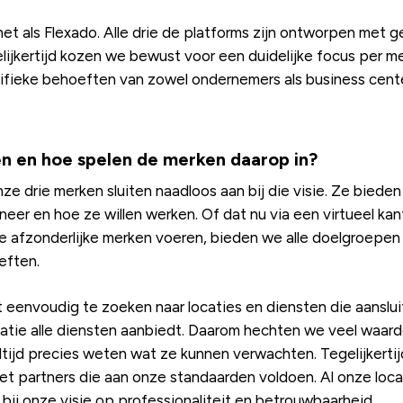
et als Flexado. Alle drie de platforms zijn ontworpen met g
lijkertijd kozen we bewust voor een duidelijke focus per mer
cifieke behoeften van zowel ondernemers als business cent
n en hoe spelen de merken daarop in?
nze drie merken sluiten naadloos aan bij die visie. Ze bied
nneer en hoe ze willen werken. Of dat nu via een virtueel ka
rie afzonderlijke merken voeren, bieden we alle doelgroepen 
eften.
at eenvoudig te zoeken naar locaties en diensten die aanslui
catie alle diensten aanbiedt. Daarom hechten we veel waard
ltijd precies weten wat ze kunnen verwachten. Tegelijkerti
t partners die aan onze standaarden voldoen. Al onze loca
bij onze visie op professionaliteit en betrouwbaarheid.