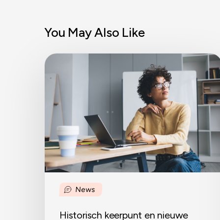
You May Also Like
Historisch
keerpunt
en
nieuwe
kansen
News
Historisch keerpunt en nieuwe