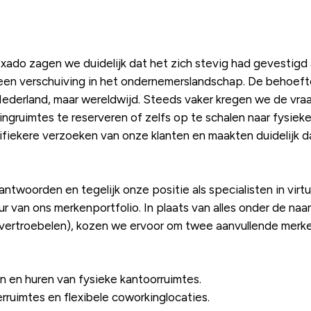
ado zagen we duidelijk dat het zich stevig had gevestigd al
een verschuiving in het ondernemerslandschap. De behoeft
 Nederland, maar wereldwijd. Steeds vaker kregen we de vra
ngruimtes te reserveren of zelfs op te schalen naar fysie
fiekere verzoeken van onze klanten en maakten duidelijk d
twoorden en tegelijk onze positie als specialisten in vir
ur van ons merkenportfolio. In plaats van alles onder de naa
 vertroebelen), kozen we ervoor om twee aanvullende merk
en en huren van fysieke kantoorruimtes.
rruimtes en flexibele coworkinglocaties.