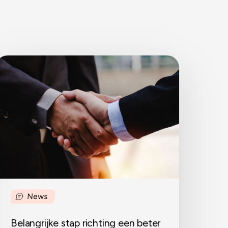
elangrijke
tap
ichting
en
eter
ndernemingsklimaat
News
Belangrijke stap richting een beter