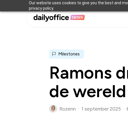
Skip
Our website uses cookies to give you the best and mos
privacy policy.
to
main
content
Milestones
Ramons dr
de wereld
Rozenn
1 september 2025