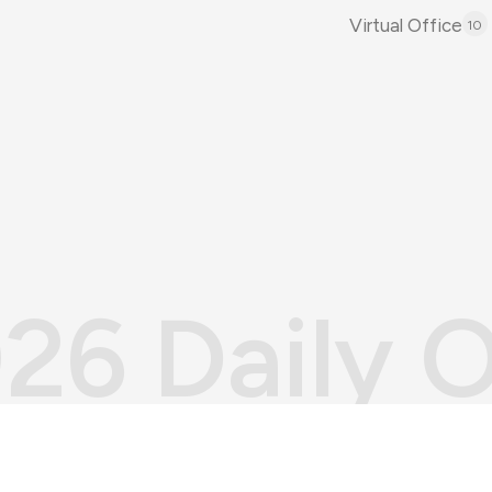
Virtual Office
10
26 Daily O
News.