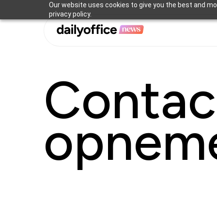
Skip
Our website uses cookies to give you the best and mos
privacy policy.
to
main
content
Contac
opnem