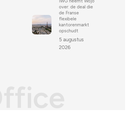
IWG neemt Wojo
over: de deal die
de Franse
flexibele
kantorenmarkt
opschudt
5 augustus
2026
ffice