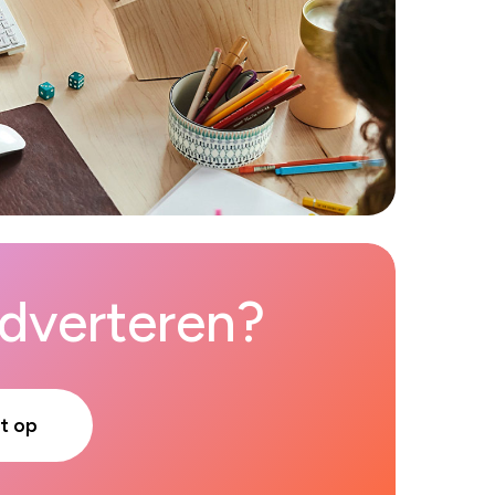
adverteren?
t op