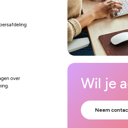
persafdeling
Wil je 
agen over
ing.
Neem contac