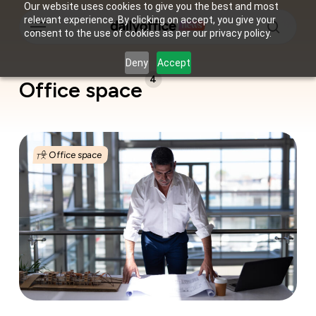
Skip
Our website uses cookies to give you the best and most
Menu
relevant experience. By clicking on accept, you give your
to
consent to the use of cookies as per our privacy policy.
main
search
content
Deny
Accept
4
Office space
7
beste
Office space
kantoorindelingen
voor
meer
productiviteit