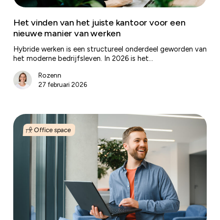
van
werken
Het vinden van het juiste kantoor voor een
nieuwe manier van werken
Hybride werken is een structureel onderdeel geworden van
het moderne bedrijfsleven. In 2026 is het…
Rozenn
27 februari 2026
De
Nederlandse
Office space
kantorenmarkt
in
2025:
minder
ruimte,
meer
kwaliteit