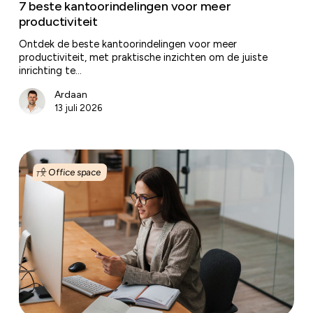
7 beste kantoorindelingen voor meer
productiviteit
Ontdek de beste kantoorindelingen voor meer
productiviteit, met praktische inzichten om de juiste
inrichting te…
Ardaan
13 juli 2026
Hoe
kies
Office space
je
de
juiste
kantoorruimte
voor
jouw
bedrijf?