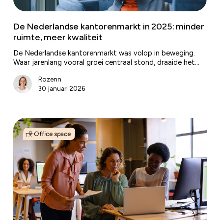
De Nederlandse kantorenmarkt in 2025: minder
ruimte, meer kwaliteit
De Nederlandse kantorenmarkt was volop in beweging.
Waar jarenlang vooral groei centraal stond, draaide het…
Rozenn
30 januari 2026
Stop
met
Office space
huren
alsof
het
2010
is