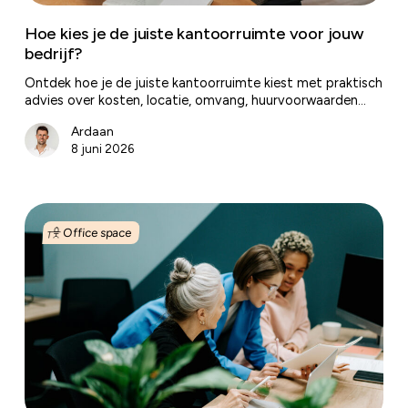
Hoe kies je de juiste kantoorruimte voor jouw
bedrijf?
Ontdek hoe je de juiste kantoorruimte kiest met praktisch
advies over kosten, locatie, omvang, huurvoorwaarden…
Ardaan
8 juni 2026
Het
vinden
Office space
van
het
juiste
kantoor
voor
een
nieuwe
manier